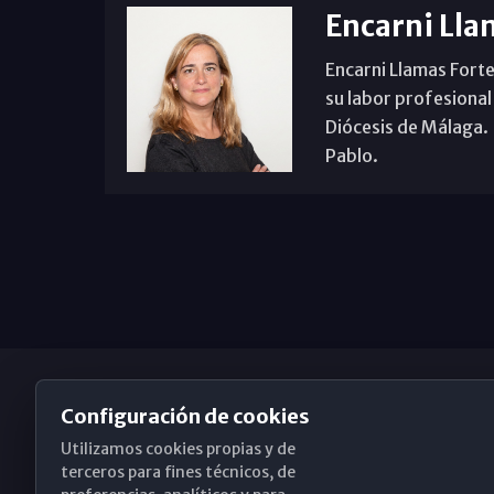
Encarni Lla
Encarni Llamas Forte
su labor profesional
Diócesis de Málaga. B
Pablo.
Configuración de cookies
Utilizamos cookies propias y de
Obispado de Málaga
terceros para fines técnicos, de