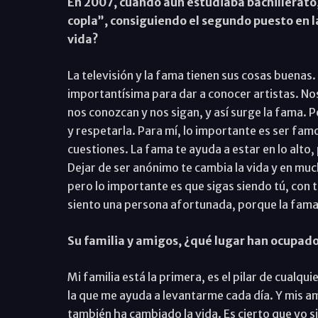
En 2007, cuando aún estudiaba bachillerato,
copla”, consiguiendo el segundo puesto en l
vida?
La televisión y la fama tienen sus cosas buena
importantísima para dar a conocer artistas. No
nos conozcan y nos sigan, y así surge la fama. P
y respetarla. Para mí, lo importante es ser famo
cuestiones. La fama te ayuda a estar en lo alt
Dejar de ser anónimo te cambia la vida y en mu
pero lo importante es que sigas siendo tú, con
siento una persona afortunada, porque la fam
Su familia y amigos, ¿qué lugar han ocupado
Mi familia está la primera, es el pilar de cualqu
la que me ayuda a levantarme cada día. Y mis am
también ha cambiado la vida. Es cierto que yo 