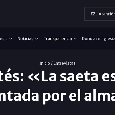
Atención
esis
Noticias
Transparencia
Dono a mi Iglesi
Inicio /
Entrevistas
és: «La saeta e
ntada por el al