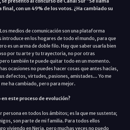
 se presentó al concurso de Canal Sur “Se llama
a final, con un 49% de los votos. ¿Ha cambiado su
s. Los medios de comunicación son una plataforma
s introduce en los hogares de todo el mundo, para que
ero es un arma de doble filo. Hay que saber usarla bien
so por tu arte y tu trayectoria, no por otras
o, pero también te puede quitar todo en un momento.
chas ocasiones no puedes hacer cosas que antes hacías,
 tus defectos, virtudes, pasiones, amistades… Yo me
a me ha cambiado, pero para mejor.
 en este proceso de evolución?
ier persona en todos los ámbitos; es la que me sustenta;
igos, son parte de mi familia. Para todos ellos
sigo viviendo en Nerja, pero muchas veces no puedo