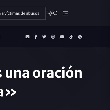
 a víctimas de abusos
a
s una oración
ma»