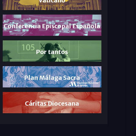
Conferencia Episcopal Española
Por tantos
Plan Málaga Sacra
Cáritas Diocesana