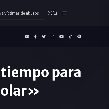
 a víctimas de abusos
a
 tiempo para
colar»