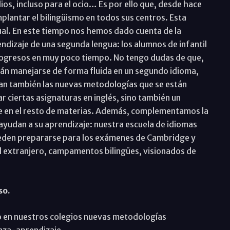
dios, incluso para el ocio… Es por ello que, desde hace
mplantar el bilingüismo en todos sus centros. Esta
al. En este tiempo nos hemos dado cuenta de la
ndizaje de una segunda lengua: los alumnos de infantil
ogresos en muy poco tiempo. No tengo dudas de que,
drán manejarse de forma fluida en un segundo idioma,
dan también las nuevas metodologías que se están
ar ciertas asignaturas en inglés, sino también un
e en el resto de materias. Además, complementamos la
ayudan a su aprendizaje: nuestra escuela de idiomas
eden prepararse para los exámenes de Cambridge y
el extranjero, campamentos bilingües, visionados de
so.
 en nuestros colegios nuevas metodologías
nza-aprendizaje.