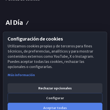
Al Día
Configuración de cookies
Horarios de Misa
Utilizamos cookies propias y de terceros para fines
Hemeroteca
técnicos, de preferencias, analíticos y para mostrar
contenidos externos como YouTube, X o Instagram.
WhatsApp
Puedes aceptar todas las cookies, rechazar las
opcionales o configurarlas.
Más información
Rechazar opcionales
Configurar
Aceptar todas