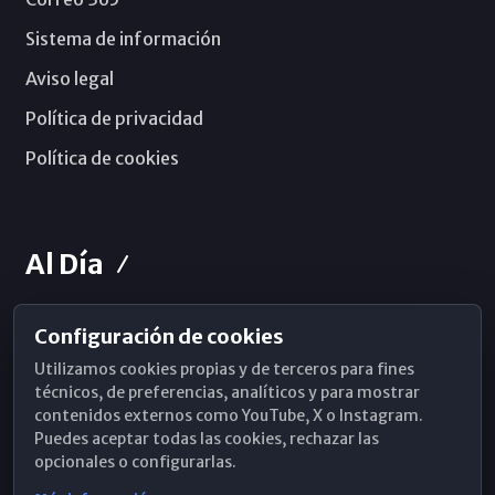
Sistema de información
Aviso legal
Política de privacidad
Política de cookies
Al Día
Configuración de cookies
Horarios de Misa
Utilizamos cookies propias y de terceros para fines
Hemeroteca
técnicos, de preferencias, analíticos y para mostrar
contenidos externos como YouTube, X o Instagram.
WhatsApp
Puedes aceptar todas las cookies, rechazar las
opcionales o configurarlas.