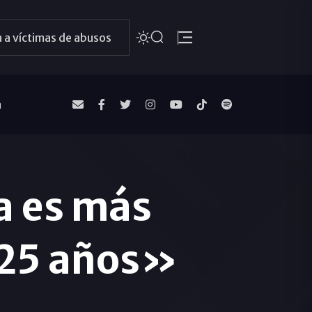
 a víctimas de abusos
a
a es más
 25 años»