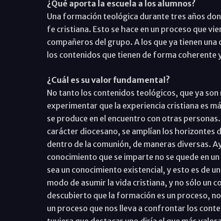
¿Qué aporta la escuela a los alumnos?
Una formación teológica durante tres años don
fe cristiana. Esto se hace en un proceso que 
compañeros del grupo. A los que ya tienen una c
los contenidos que tienen de forma coherente y
¿Cuál es su valor fundamental?
No tanto los contenidos teológicos, que ya son
experimentar que la experiencia cristiana es más
se produce en el encuentro con otras personas. 
carácter diocesano, se amplían los horizontes de
dentro de la comunión, de maneras diversas. Ay
conocimiento que se imparte no se quede en un 
sea un conocimiento existencial, y esto es de u
modo de asumir la vida cristiana, y no sólo un 
descubierto que la formación es un proceso, no e
un proceso que nos lleva a confrontar los conten
tuviera que destacar uno diría el que más valor