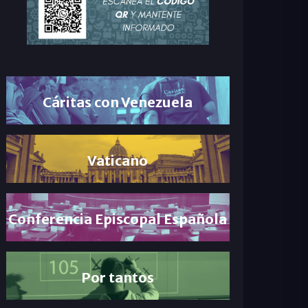
Cáritas con Venezuela
Vaticano
Conferencia Episcopal Española
Por tantos