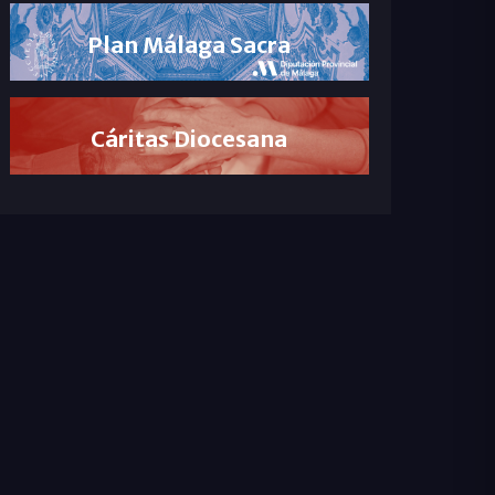
Plan Málaga Sacra
Cáritas Diocesana