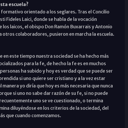
esta escuela?
 formativo orientado a los seglares. Tras el Concilio
sti Fideles Laici, donde se habla de la vocación
e los laicos, el obispo Don Ramón Buxarrais y Antonio
a otros colaboradores, pusieron en marcha la escuela.
ue en este tiempo nuestra sociedad se ha hecho más
cializados para la fe, de hecho la fe es en muchos
s personas ha subido y hoy es verdad que se puede ser
prendida si uno quiere ser cristiano y a la vez estar
tal manera yo diría que hoy es más necesaria que nunca
porque si uno no sabe dar razón de su fe, si no puede
 frecuentemente uno se ve cuestionado, o termina
na diluyéndose en los criterios de la sociedad, del
 más que cuando comenzamos.