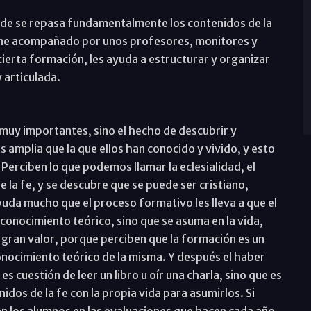
de se repasa fundamentalmente los contenidos de la
viene acompañado por unos profesores, monitores y
ierta formación, les ayuda a estructurar y organizar
 articulada.
 muy importantes, sino el hecho de descubrir y
 amplia que la que ellos han conocido y vivido, y esto
Perciben lo que podemos llamar la eclesialidad, el
 la fe, y se descubre que se puede ser cristiano,
uda mucho que el proceso formativo les lleva a que el
conocimiento teórico, sino que se asuma en la vida,
n gran valor, porque perciben que la formación es un
conocimiento teórico de la misma. Y después el haber
s cuestión de leer un libro u oír una charla, sino que es
idos de la fe con la propia vida para asumirlos. Si
an los alumnos en las evaluaciones que hacen cada año