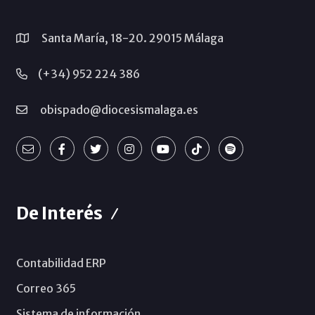
Santa María, 18-20. 29015 Málaga
(+34) 952 224 386
obispado@diocesismalaga.es
De Interés
Contabilidad ERP
Correo 365
Sistema de información