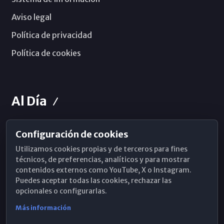
Aviso legal
Política de privacidad
Política de cookies
Al Día
Configuración de cookies
Horarios de Misa
Utilizamos cookies propias y de terceros para fines
Hemeroteca
técnicos, de preferencias, analíticos y para mostrar
contenidos externos como YouTube, X o Instagram.
WhatsApp
Puedes aceptar todas las cookies, rechazar las
opcionales o configurarlas.
Más información