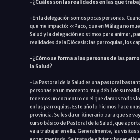
-¿Cuáles son las realidades en las que trabaj
-En la delegación somos pocas personas. Cuan
que me impactó: «Paco, que en Málaga no muera
Salud y la delegación existimos para animar, pa
realidades de la Diócesis: las parroquias, los ca
-¿Cómo se forma a las personas de las parro
la Salud?
-La Pastoral de la Salud es una pastoral bastan
personas en un momento muy débil de su realidad
tenemos un encuentro en el que damos todos lo
en las parroquias. Este año lo hicimos hace un
provincia. Se les da un itinerario para que se
curso básico de Pastoral de la Salud, que apor
va a trabajar en ella. Generalmente, las visitas
experimentada. Se trata de aliviar y hacer el b