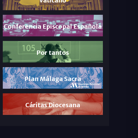
Conferencia Episcopal Española
Por tantos
Plan Málaga Sacra
Cáritas Diocesana