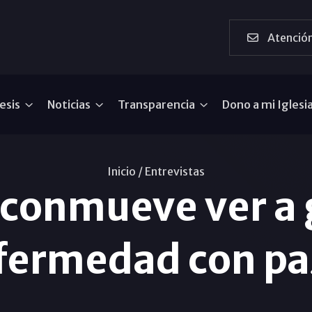
Atención
esis
Noticias
Transparencia
Dono a mi Iglesi
Inicio /
Entrevistas
onmueve ver a g
fermedad con p