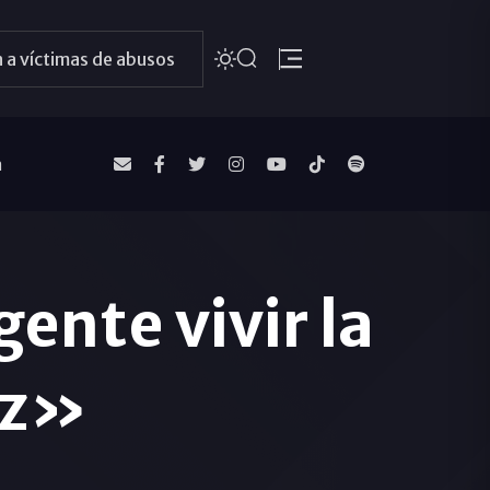
 a víctimas de abusos
a
ente vivir la
az»