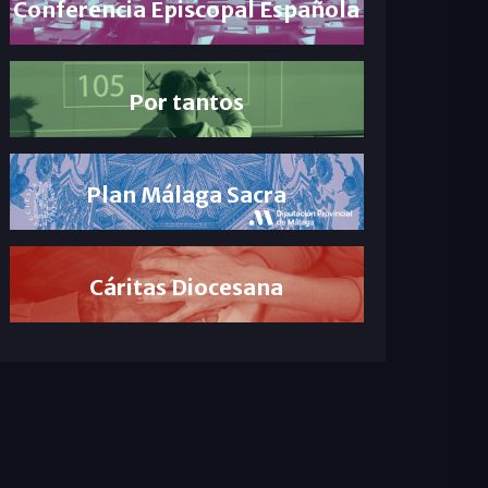
Conferencia Episcopal Española
Por tantos
Plan Málaga Sacra
Cáritas Diocesana