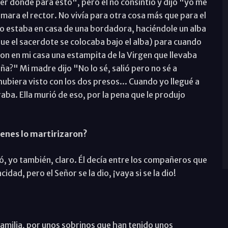
ver dónde para esto", pero él no consintió y dijo "yo me
mara el rector. No vivía para otra cosa más que para el
yo estaba en casa de una bordadora, haciéndole un alba
que el sacerdote se colocaba bajo el alba) para cuando
on en mi casa una estampita de la Virgen que llevaba
a?" Mi madre dijo "No lo sé, salió pero no sé a
biera visto con los dos presos... Cuando yo llegué a
raba. Ella murió de eso, por la pena que le produjo
enes lo martirizaron?
onó, yo también, claro. Él decía entre los compañeros que
cidad, pero el Señor se la dio, ¡vaya si se la dio!
a familia, por unos sobrinos que han tenido unos