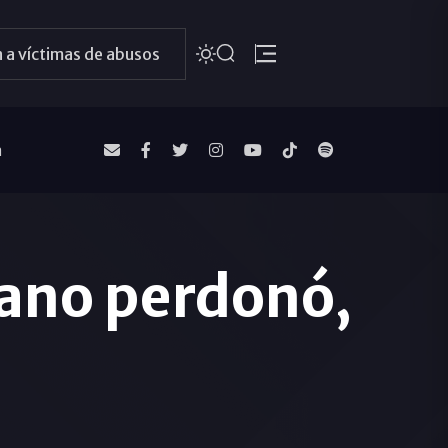
 a víctimas de abusos
a
ano perdonó,