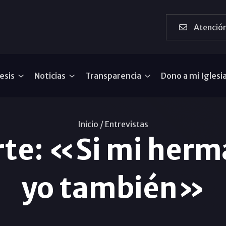
Atención
esis
Noticias
Transparencia
Dono a mi Iglesi
Inicio /
Entrevistas
te: «Si mi herm
yo también»