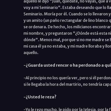
aquello le dijo "Juan, quédate, no vayas, que a 
voy a mi Seminario". Estaba deseando que lo lla
Seminario. Moría por él. Cuando se lo llevaron 
y un amito (un paño rectangular de lino blanco 
se ordenara. De hecho, los milicianos encontrar
mi nombre, y preguntaron "¿Dónde está esta niñ
dónde". Menos mal, porque si no me madre se hu
mi casa él ya no estaba, y mi madre lloraba y llo
aquello.
-¿Guarda usted rencor o ha perdonado a qui
-Al principio no los quería ver, pero si él perd
si le llegaba la hora del martirio, no tendría capa
-¿Usted le reza?
-Yo le rezo mucho, le pido por la Iglesia, por l