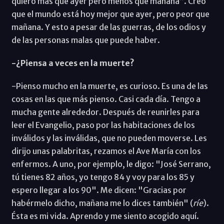
quiero más que ayer pero menos que mañana”. Creo
que el mundo está hoy mejor que ayer, pero peor que
mañana. Y esto a pesar de las guerras, de los odios y
de las personas malas que puede haber.
-¿Piensa a veces en la muerte?
-Pienso mucho en la muerte, es curioso. Es una de las
cosas en las que más pienso. Casi cada día. Tengo a
mucha gente alrededor. Después de reunirles para
leer el Evangelio, paso por las habitaciones de los
inválidos y las inválidas, que no pueden moverse. Les
dirijo unas palabritas, rezamos el Ave María con los
enfermos. A uno, por ejemplo, le digo: "José Serrano,
tú tienes 82 años, yo tengo 84 y voy para los 85 y
espero llegar a los 90". Me dicen: "Gracias por
habérmelo dicho, mañana me lo dices también" (
ríe
).
Ésta es mi vida. Aprendo y me siento acogido aquí.