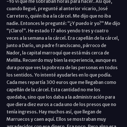
-Yo vi que me sobraban horas para hacer. Así que,
cuando llegué, pregunté al anterior vicario, José
Carretero, quién iba a la cárcel. Me dijo que no iba
nadie. Entonces le pregunté: “¿Y puedo ir yo?” Me dijo
“¡Claro!”. He estado 17 años yendo tres y cuatro
veces a la semana a la cárcel. Era capellán de la cárcel,
junto a Darío, un padre franciscano, párroco de
Nador, la capital marroquí que está más cerca de
Melilla. Recuerdo muy bien la experiencia, aunque es
dura porque ves la pobreza de las personas en todos
los sentidos. Yo intenté ayudarles en lo que podía.
Cada mes repartía 300 euros que me llegaban como
capellán de la cárcel. Esta cantidad no me los
quedaba, sino que los daba a la administración para
que diera diez euros a cada uno de los presos que no
tenía ingresos. Hay muchos así, que llegan de
Marruecos y caen aquí. Ellos se mostraban muy
agradecidos con ese dinero. Era poco. Pero algo era.