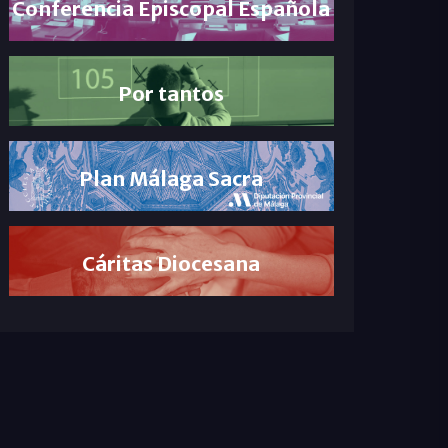
Conferencia Episcopal Española
Por tantos
Plan Málaga Sacra
Cáritas Diocesana