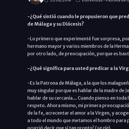
21/08/2014
Entrevistas
-
Patrona de l
-¿Qué sintió cuando le propusieron que predi
de Málaga y su Diócesis?
-Lo primero que experimenté fue sorpresa, por
hermano mayor y varios miembros de la Hermanda
por otro lado, de preocupación, porque es bas
-¿Qué significa para usted predicar a la Virg
-Es la Patrona de Málaga, a la que los malagueño
muy singular porque es hablar de la madre de Jes
hablar de su cercanía... Cuando pienso en toda 
respeto. Ahora mismo, mi primera preocupación
de la fe, acrecentar el amor a la Virgen, y acoge
a todo el mundo que metamos el hombro para po
ocurrió decir que sí tan pronto? (
se ríe
).