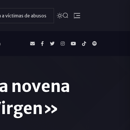
 a víctimas de abusos
a
la novena
 Virgen»