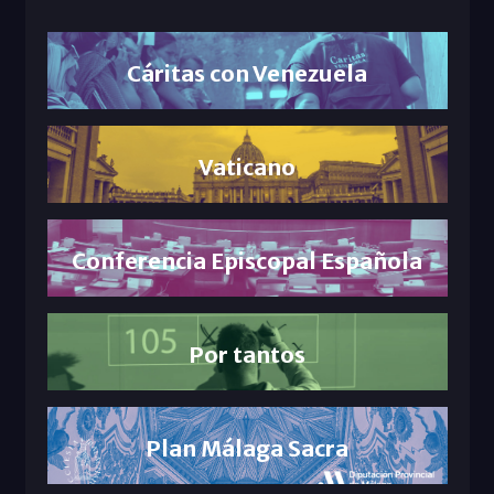
Cáritas con Venezuela
Vaticano
Conferencia Episcopal Española
Por tantos
Plan Málaga Sacra