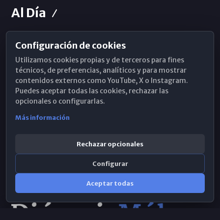
Al Día
Configuración de cookies
Horarios de Misa
Utilizamos cookies propias y de terceros para fines
Hemeroteca
técnicos, de preferencias, analíticos y para mostrar
contenidos externos como YouTube, X o Instagram.
WhatsApp
Puedes aceptar todas las cookies, rechazar las
opcionales o configurarlas.
Más información
Rechazar opcionales
Configurar
Aceptar todas