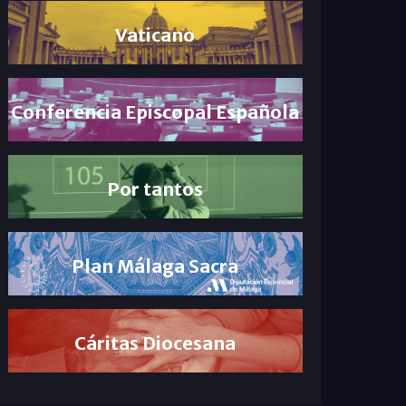
Vaticano
Conferencia Episcopal Española
Por tantos
Plan Málaga Sacra
Cáritas Diocesana