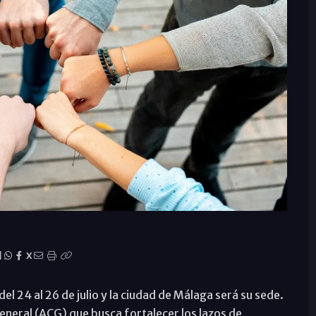
|
X
el 24 al 26 de julio y la ciudad de Málaga será su sede.
 General (ACG) que busca fortalecer los lazos de