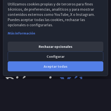
Utilizamos cookies propias y de terceros para fines
Hemeroteca
técnicos, de preferencias, analíticos y para mostrar
contenidos externos como YouTube, X o Instagram.
WhatsApp
Puedes aceptar todas las cookies, rechazar las
opcionales o configurarlas.
Más información
Rechazar opcionales
Configurar
Aceptar todas
Consulta IA
×
Selecciona el área y realiza tu consulta
© 2026 Obispado de Málaga