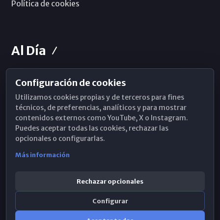
Política de cookies
Al Día
Configuración de cookies
Horarios de Misa
Utilizamos cookies propias y de terceros para fines
Hemeroteca
técnicos, de preferencias, analíticos y para mostrar
contenidos externos como YouTube, X o Instagram.
WhatsApp
Puedes aceptar todas las cookies, rechazar las
opcionales o configurarlas.
Más información
Rechazar opcionales
Configurar