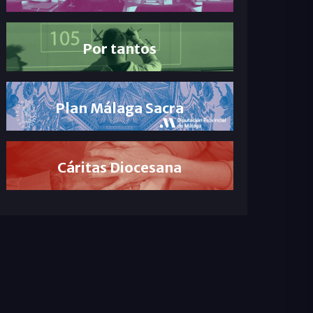
Por tantos
Plan Málaga Sacra
Cáritas Diocesana