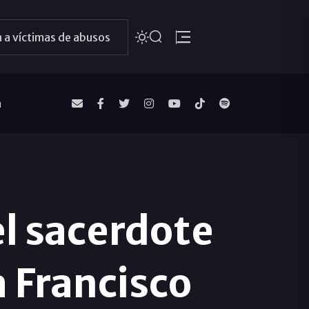
 a víctimas de abusos
a
el sacerdote
a Francisco