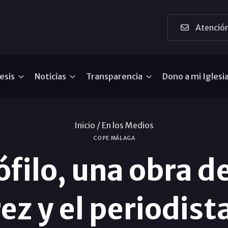
Atención
esis
Noticias
Transparencia
Dono a mi Iglesi
Inicio /
En los Medios
COPE MÁLAGA
filo, una obra d
ez y el periodist