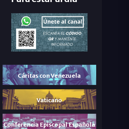
Cáritas con Venezuela
Vaticano
Conferencia Episcopal Española