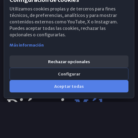
Horarios de Misa
Utilizamos cookies propias y de terceros para fines
Hemeroteca
técnicos, de preferencias, analíticos y para mostrar
contenidos externos como YouTube, X o Instagram.
WhatsApp
Puedes aceptar todas las cookies, rechazar las
opcionales o configurarlas.
Más información
Rechazar opcionales
Configurar
Aceptar todas
Consulta IA
×
© 2026 Obispado de Málaga
Selecciona el área y realiza tu consulta