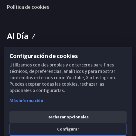
Política de cookies
Al Día
Configuración de cookies
Horarios de Misa
Utilizamos cookies propias y de terceros para fines
Hemeroteca
técnicos, de preferencias, analíticos y para mostrar
contenidos externos como YouTube, X o Instagram.
WhatsApp
Puedes aceptar todas las cookies, rechazar las
opcionales o configurarlas.
Más información
Rechazar opcionales
Configurar