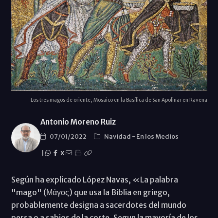
Los tres magos de oriente, Mosaico en la Basílica de San Apolinar en Ravena
Antonio Moreno Ruiz
07/01/2022
Navidad
-
En los Medios
|
X
Según ha explicado López Navas, «La palabra
"mago" (Μάγος) que usa la Biblia en griego,
probablemente designa a sacerdotes del mundo
persa o a sabios de la corte. Segun la mayoría de los