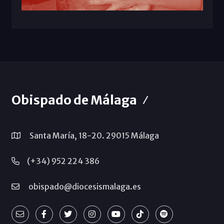
Obispado de Málaga
Santa María, 18-20. 29015 Málaga
(+34) 952 224 386
obispado@diocesismalaga.es