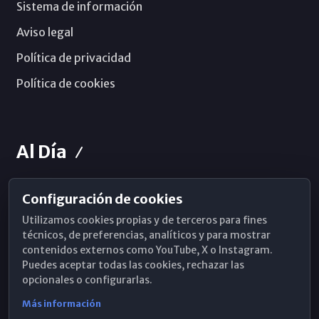
Sistema de información
Aviso legal
Política de privacidad
Política de cookies
Al Día
Configuración de cookies
Horarios de Misa
Utilizamos cookies propias y de terceros para fines
Hemeroteca
técnicos, de preferencias, analíticos y para mostrar
contenidos externos como YouTube, X o Instagram.
WhatsApp
Puedes aceptar todas las cookies, rechazar las
opcionales o configurarlas.
Más información