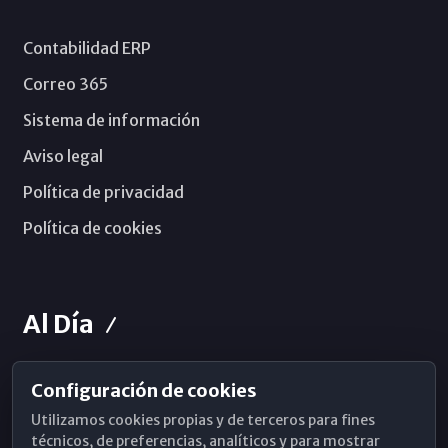
Contabilidad ERP
Correo 365
Sistema de información
Aviso legal
Política de privacidad
Política de cookies
Al Día
Configuración de cookies
Horarios de Misa
Utilizamos cookies propias y de terceros para fines
Hemeroteca
técnicos, de preferencias, analíticos y para mostrar