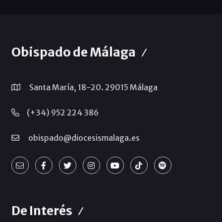
Obispado de Málaga
Santa María, 18-20. 29015 Málaga
(+34) 952 224 386
obispado@diocesismalaga.es
De Interés