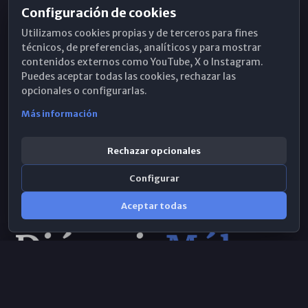
Configuración de cookies
Horarios de Misa
Utilizamos cookies propias y de terceros para fines
Hemeroteca
técnicos, de preferencias, analíticos y para mostrar
contenidos externos como YouTube, X o Instagram.
WhatsApp
Puedes aceptar todas las cookies, rechazar las
opcionales o configurarlas.
Más información
Rechazar opcionales
Configurar
Aceptar todas
Consulta IA
×
© 2026 Obispado de Málaga
Selecciona el área y realiza tu consulta