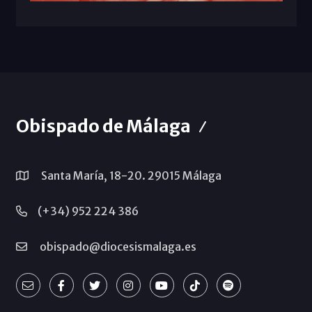
Obispado de Málaga
Santa María, 18-20. 29015 Málaga
(+34) 952 224 386
obispado@diocesismalaga.es