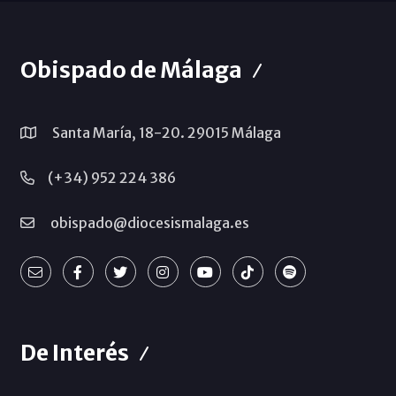
Obispado de Málaga
Santa María, 18-20. 29015 Málaga
(+34) 952 224 386
obispado@diocesismalaga.es
De Interés