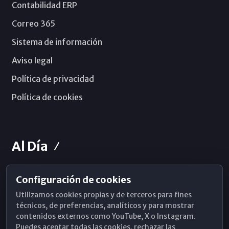
Contabilidad ERP
Correo 365
Sistema de información
Aviso legal
Política de privacidad
Política de cookies
Al Día
Configuración de cookies
Horarios de Misa
Utilizamos cookies propias y de terceros para fines
Hemeroteca
técnicos, de preferencias, analíticos y para mostrar
contenidos externos como YouTube, X o Instagram.
WhatsApp
Puedes aceptar todas las cookies, rechazar las