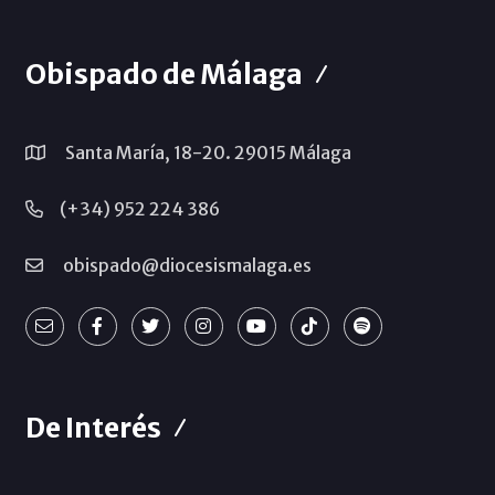
Obispado de Málaga
Santa María, 18-20. 29015 Málaga
(+34) 952 224 386
obispado@diocesismalaga.es
De Interés