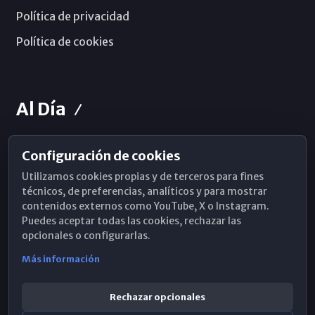
Política de privacidad
Política de cookies
Al Día
Configuración de cookies
Horarios de Misa
Utilizamos cookies propias y de terceros para fines
Hemeroteca
técnicos, de preferencias, analíticos y para mostrar
contenidos externos como YouTube, X o Instagram.
WhatsApp
Puedes aceptar todas las cookies, rechazar las
opcionales o configurarlas.
Más información
Rechazar opcionales