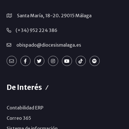
Santa María, 18-20. 29015 Málaga
(+34) 952 224 386
obispado@diocesismalaga.es
De Interés
Contabilidad ERP
Correo 365
Sistema de información