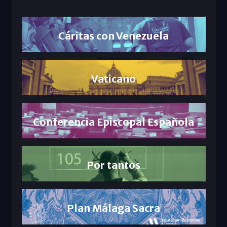
Cáritas con Venezuela
Vaticano
Conferencia Episcopal Española
Por tantos
Plan Málaga Sacra