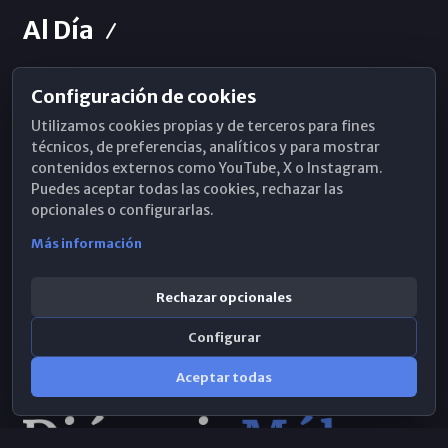
Al Día
Configuración de cookies
Horarios de Misa
Utilizamos cookies propias y de terceros para fines
Hemeroteca
técnicos, de preferencias, analíticos y para mostrar
contenidos externos como YouTube, X o Instagram.
WhatsApp
Puedes aceptar todas las cookies, rechazar las
opcionales o configurarlas.
Más información
Rechazar opcionales
Configurar
Aceptar todas