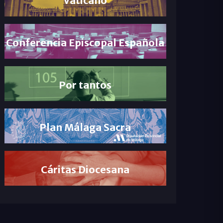
Conferencia Episcopal Española
Por tantos
Plan Málaga Sacra
Cáritas Diocesana