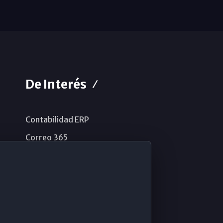
De Interés
Contabilidad ERP
Correo 365
Sistema de información
Aviso legal
Política de privacidad
Política de cookies