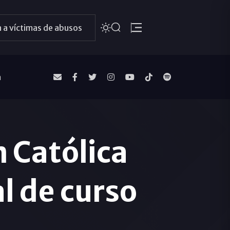
 a víctimas de abusos
a
n Católica
l de curso