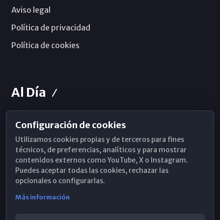
Aviso legal
Política de privacidad
Política de cookies
Al Día
Configuración de cookies
Horarios de Misa
Utilizamos cookies propias y de terceros para fines
Hemeroteca
técnicos, de preferencias, analíticos y para mostrar
contenidos externos como YouTube, X o Instagram.
WhatsApp
Puedes aceptar todas las cookies, rechazar las
opcionales o configurarlas.
Más información