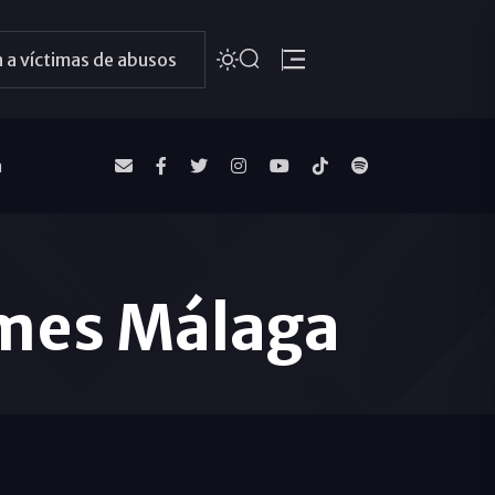
 a víctimas de abusos
a
ames Málaga