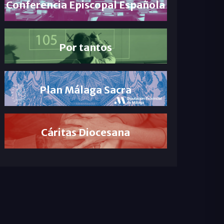
Conferencia Episcopal Española
Por tantos
Plan Málaga Sacra
Cáritas Diocesana