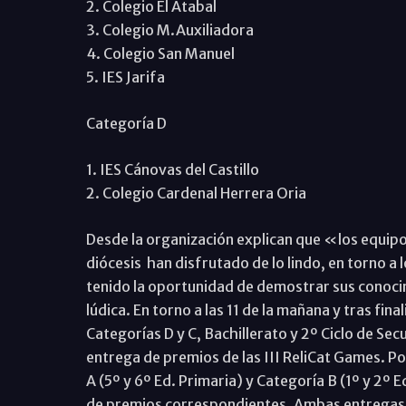
2. Colegio El Atabal
3. Colegio M.Auxiliadora
4. Colegio San Manuel
5. IES Jarifa
Categoría D
1. IES Cánovas del Castillo
2. Colegio Cardenal Herrera Oria
Desde la organización explican que «los equipo
diócesis han disfrutado de lo lindo, en torno a 
tenido la oportunidad de demostrar sus conoci
lúdica. En torno a las 11 de la mañana y tras fi
Categorías D y C, Bachillerato y 2º Ciclo de Se
entrega de premios de las III ReliCat Games. P
A (5º y 6º Ed. Primaria) y Categoría B (1º y 2º 
de premios correspondientes. Ambas entregas 