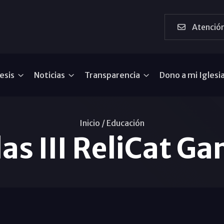
Atención
esis
Noticias
Transparencia
Dono a mi Iglesi
Inicio /
Educación
as III ReliCat G