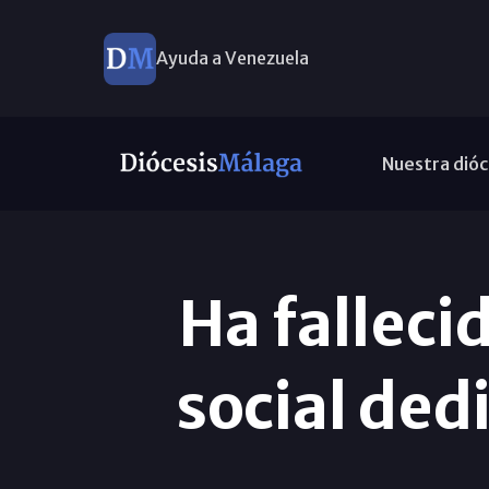
Ayuda a Venezuela
Nuestra dióc
Ha falleci
social ded