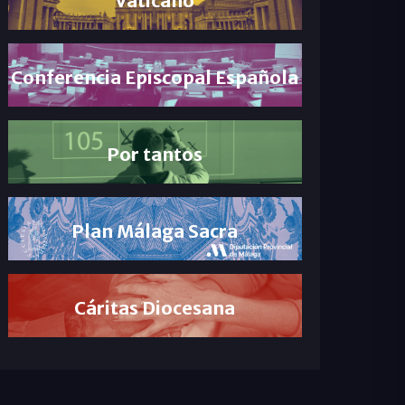
Conferencia Episcopal Española
Por tantos
Plan Málaga Sacra
Cáritas Diocesana