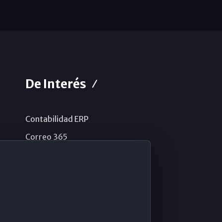
De Interés
Contabilidad ERP
Correo 365
Sistema de información
Aviso legal
Política de privacidad
Política de cookies