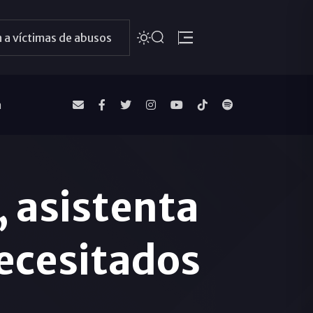
 a víctimas de abusos
a
, asistenta
necesitados