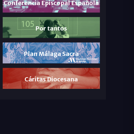
Conferencia Episcopal Española
Por tantos
Plan Málaga Sacra
Cáritas Diocesana