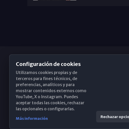
Configuración de cookies
Utilizamos cookies propias y de
Obispado de Málaga
terceros para fines técnicos, de
preferencias, analíticos y para
mostrar contenidos externos como
YouTube, X o Instagram. Puedes
Santa María, 18-20. 29015 Málaga
aceptar todas las cookies, rechazar
las opcionales o configurarlas.
(+34) 952 224 386
Rechazar opci
Más información
obispado@diocesismalaga.es