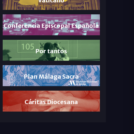
Conferencia Episcopal Española
Por tantos
Plan Málaga Sacra
Cáritas Diocesana