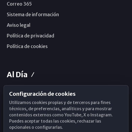
Correo 365
Sistema de información
Aviso legal
Política de privacidad
Política de cookies
Al Día
Configuración de cookies
Horarios de Misa
Utilizamos cookies propias y de terceros para fines
Hemeroteca
técnicos, de preferencias, analíticos y para mostrar
contenidos externos como YouTube, X o Instagram.
WhatsApp
Puedes aceptar todas las cookies, rechazar las
opcionales o configurarlas.