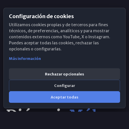
Configuración de cookies
Horarios de Misa
Utilizamos cookies propias y de terceros para fines
Hemeroteca
técnicos, de preferencias, analíticos y para mostrar
contenidos externos como YouTube, X o Instagram.
WhatsApp
Puedes aceptar todas las cookies, rechazar las
opcionales o configurarlas.
Más información
Rechazar opcionales
Configurar
Aceptar todas
Consulta IA
×