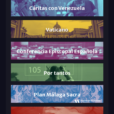
Cáritas con Venezuela
Vaticano
Conferencia Episcopal Española
Por tantos
Plan Málaga Sacra