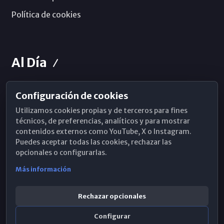
Política de cookies
Al Día
Configuración de cookies
Horarios de Misa
Utilizamos cookies propias y de terceros para fines
Hemeroteca
técnicos, de preferencias, analíticos y para mostrar
contenidos externos como YouTube, X o Instagram.
WhatsApp
Puedes aceptar todas las cookies, rechazar las
opcionales o configurarlas.
Más información
Rechazar opcionales
Configurar