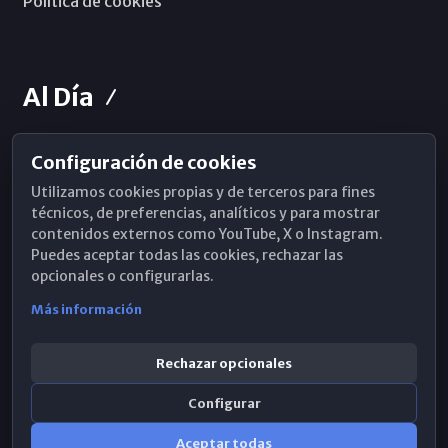
Política de cookies
Al Día
Configuración de cookies
Horarios de Misa
Utilizamos cookies propias y de terceros para fines
Hemeroteca
técnicos, de preferencias, analíticos y para mostrar
contenidos externos como YouTube, X o Instagram.
WhatsApp
Puedes aceptar todas las cookies, rechazar las
opcionales o configurarlas.
Más información
Rechazar opcionales
Configurar
Aceptar todas