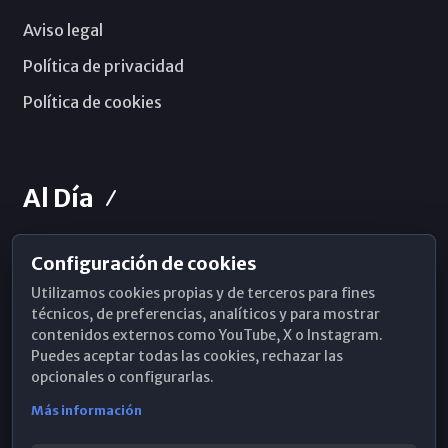
Aviso legal
Política de privacidad
Política de cookies
Al Día
Configuración de cookies
Horarios de Misa
Utilizamos cookies propias y de terceros para fines
Hemeroteca
técnicos, de preferencias, analíticos y para mostrar
contenidos externos como YouTube, X o Instagram.
WhatsApp
Puedes aceptar todas las cookies, rechazar las
opcionales o configurarlas.
Más información