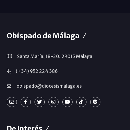
Obispado de Málaga
Santa María, 18-20. 29015 Málaga
(+34) 952 224 386
obispado@diocesismalaga.es
De Interés