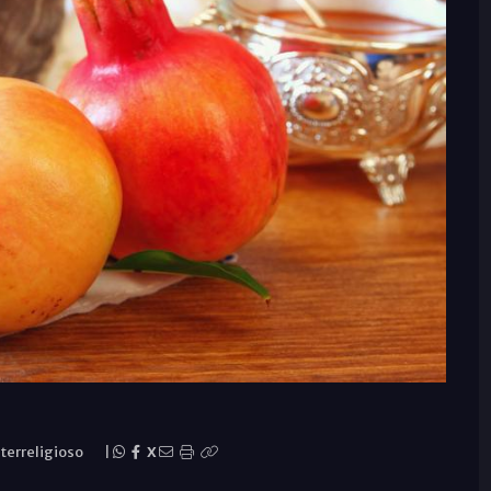
terreligioso
|
X