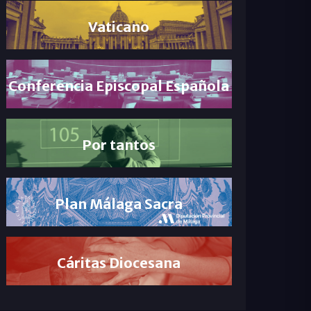
Vaticano
Conferencia Episcopal Española
Por tantos
Plan Málaga Sacra
Cáritas Diocesana