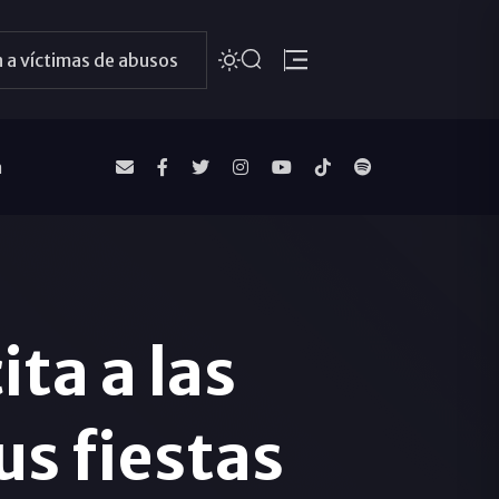
 a víctimas de abusos
a
ita a las
us fiestas