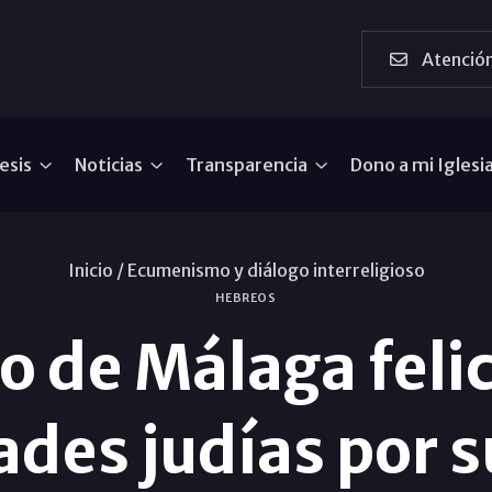
Atención
esis
Noticias
Transparencia
Dono a mi Iglesi
Inicio /
Ecumenismo y diálogo interreligioso
HEBREOS
o de Málaga felic
es judías por s