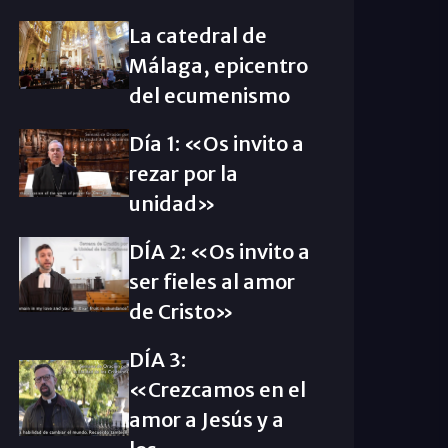
La catedral de
Málaga, epicentro
del ecumenismo
Día 1: «Os invito a
rezar por la
unidad»
DÍA 2: «Os invito a
ser fieles al amor
de Cristo»
DÍA 3:
«Crezcamos en el
amor a Jesús y a