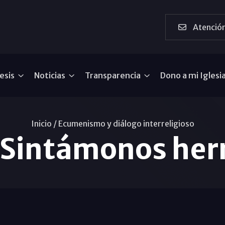
Atención
esis
Noticias
Transparencia
Dono a mi Iglesi
Inicio /
Ecumenismo y diálogo interreligioso
«Sintámonos h