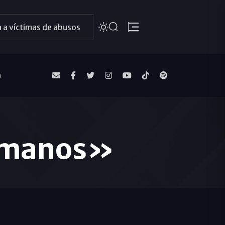
 a víctimas de abusos
a
ermanos»