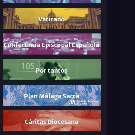
Vaticano
Conferencia Episcopal Española
Por tantos
Plan Málaga Sacra
Cáritas Diocesana