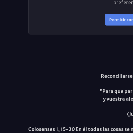
preferen
Permitir co
Reconciliarse
“Para que part
y vuestra al
(J
Colosenses 1, 15-20 En él todas las cosas s