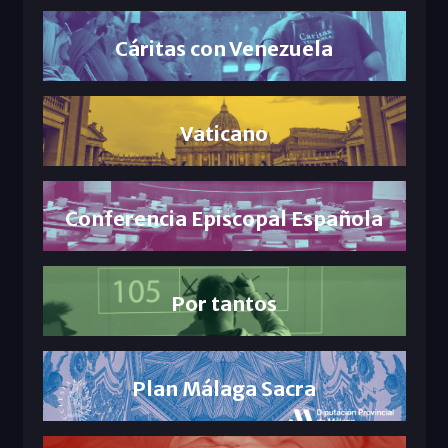
Cáritas con Venezuela
Vaticano
Conferencia Episcopal Española
Por tantos
Plan Málaga Sacra