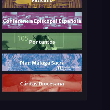
Conferencia Episcopal Española
Por tantos
Plan Málaga Sacra
Cáritas Diocesana