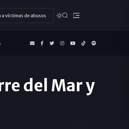
 a víctimas de abusos
a
re del Mar y