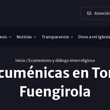
Atención
esis
Noticias
Transparencia
Dono a mi Iglesi
Inicio /
Ecumenismo y diálogo interreligioso
cuménicas en Tor
Fuengirola