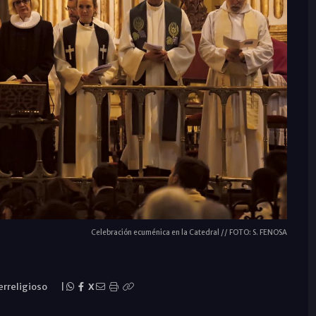
Celebración ecuménica en la Catedral // FOTO: S. FENOSA
erreligioso
|
X