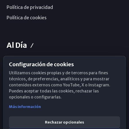
Política de privacidad
Política de cookies
Al Día
Configuración de cookies
Horarios de Misa
Utilizamos cookies propias y de terceros para fines
Hemeroteca
técnicos, de preferencias, analíticos y para mostrar
contenidos externos como YouTube, X o Instagram.
WhatsApp
Puedes aceptar todas las cookies, rechazar las
opcionales o configurarlas.
Más información
Rechazar opcionales