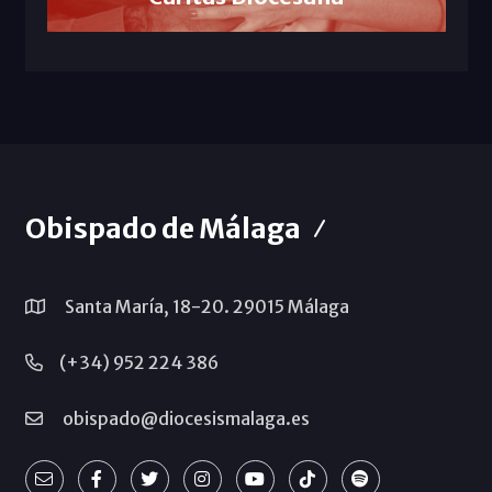
Obispado de Málaga
Santa María, 18-20. 29015 Málaga
(+34) 952 224 386
obispado@diocesismalaga.es