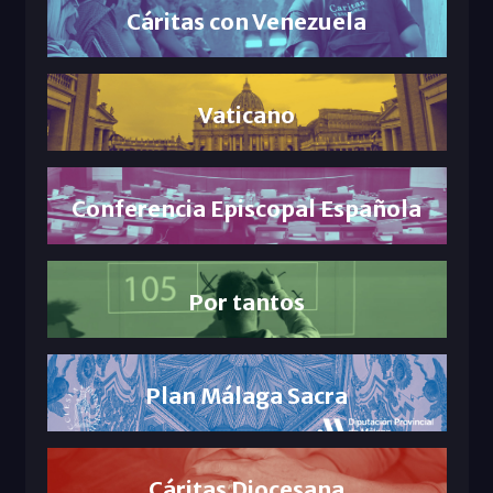
Cáritas con Venezuela
Vaticano
Conferencia Episcopal Española
Por tantos
Plan Málaga Sacra
Cáritas Diocesana