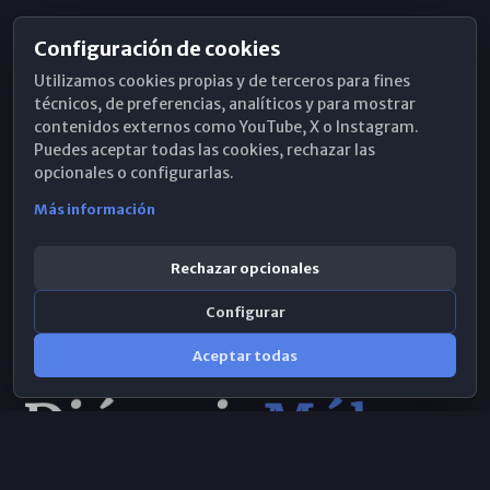
Configuración de cookies
Horarios de Misa
Utilizamos cookies propias y de terceros para fines
Hemeroteca
técnicos, de preferencias, analíticos y para mostrar
contenidos externos como YouTube, X o Instagram.
WhatsApp
Puedes aceptar todas las cookies, rechazar las
opcionales o configurarlas.
Más información
Rechazar opcionales
Configurar
Aceptar todas
Consulta IA
×