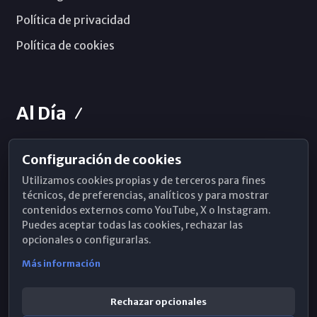
Política de privacidad
Política de cookies
Al Día
Configuración de cookies
Horarios de Misa
Utilizamos cookies propias y de terceros para fines
Hemeroteca
técnicos, de preferencias, analíticos y para mostrar
contenidos externos como YouTube, X o Instagram.
WhatsApp
Puedes aceptar todas las cookies, rechazar las
opcionales o configurarlas.
Más información
Rechazar opcionales