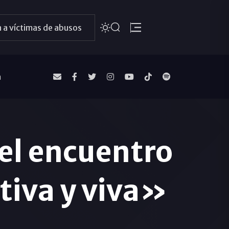
 a víctimas de abusos
a
el encuentro
ctiva y viva»