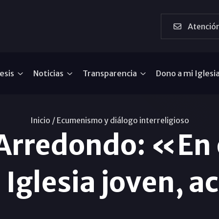
Atención
esis
Noticias
Transparencia
Dono a mi Iglesi
Inicio /
Ecumenismo y diálogo interreligioso
Arredondo: «En 
 Iglesia joven, a