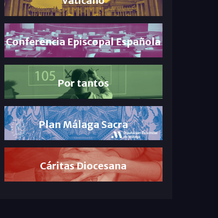
Conferencia Episcopal Española
Por tantos
Plan Málaga Sacra
Cáritas Diocesana