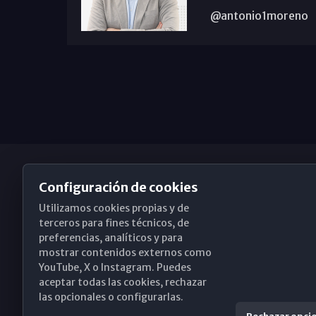
@antonio1moreno
Configuración de cookies
Utilizamos cookies propias y de
Obispado de Málaga
terceros para fines técnicos, de
preferencias, analíticos y para
mostrar contenidos externos como
YouTube, X o Instagram. Puedes
Santa María, 18-20. 29015 Málaga
aceptar todas las cookies, rechazar
las opcionales o configurarlas.
(+34) 952 224 386