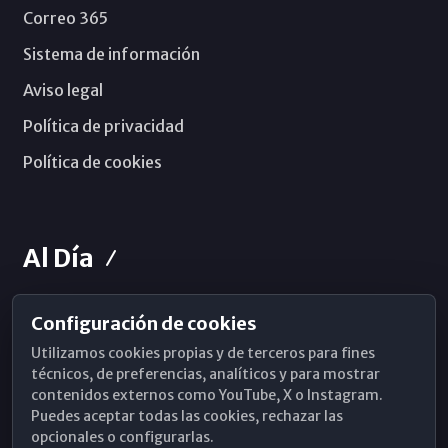
Correo 365
Sistema de información
Aviso legal
Política de privacidad
Política de cookies
Al Día
Configuración de cookies
Horarios de Misa
Utilizamos cookies propias y de terceros para fines
Hemeroteca
técnicos, de preferencias, analíticos y para mostrar
contenidos externos como YouTube, X o Instagram.
WhatsApp
Puedes aceptar todas las cookies, rechazar las
opcionales o configurarlas.