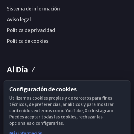
Sistema de información
Aviso legal
Política de privacidad
Política de cookies
Al Día
Configuración de cookies
Horarios de Misa
Utilizamos cookies propias y de terceros para fines
Hemeroteca
técnicos, de preferencias, analíticos y para mostrar
contenidos externos como YouTube, X o Instagram.
WhatsApp
Puedes aceptar todas las cookies, rechazar las
opcionales o configurarlas.
Más información