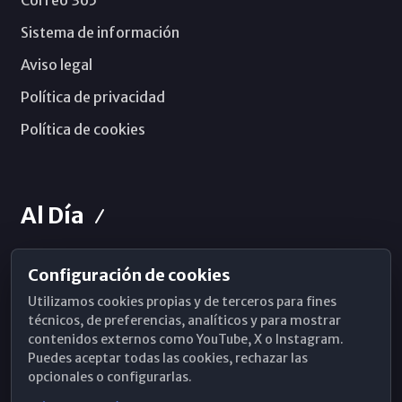
Correo 365
Sistema de información
Aviso legal
Política de privacidad
Política de cookies
Al Día
Configuración de cookies
Horarios de Misa
Utilizamos cookies propias y de terceros para fines
Hemeroteca
técnicos, de preferencias, analíticos y para mostrar
contenidos externos como YouTube, X o Instagram.
WhatsApp
Puedes aceptar todas las cookies, rechazar las
opcionales o configurarlas.