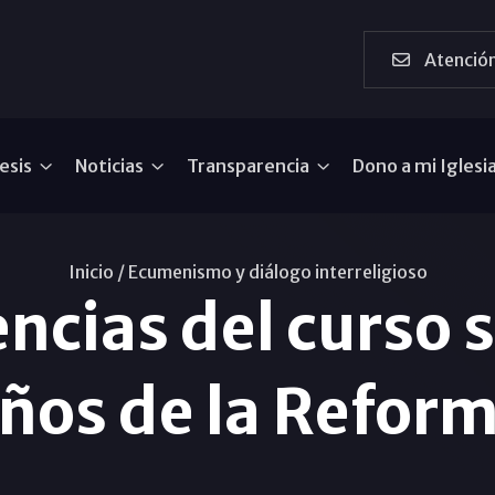
Atención
esis
Noticias
Transparencia
Dono a mi Iglesi
Inicio /
Ecumenismo y diálogo interreligioso
cias del curso 
ños de la Refor