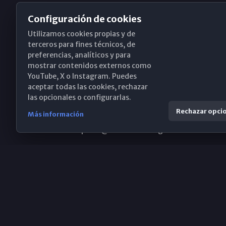
Configuración de cookies
Utilizamos cookies propias y de
Obispado de Málaga
terceros para fines técnicos, de
preferencias, analíticos y para
mostrar contenidos externos como
YouTube, X o Instagram. Puedes
Santa María, 18-20. 29015 Málaga
aceptar todas las cookies, rechazar
las opcionales o configurarlas.
(+34) 952 224 386
Rechazar opci
Más información
obispado@diocesismalaga.es