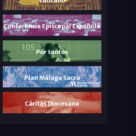
Conferencia Episcopal Española
Por tantos
Plan Málaga Sacra
Cáritas Diocesana